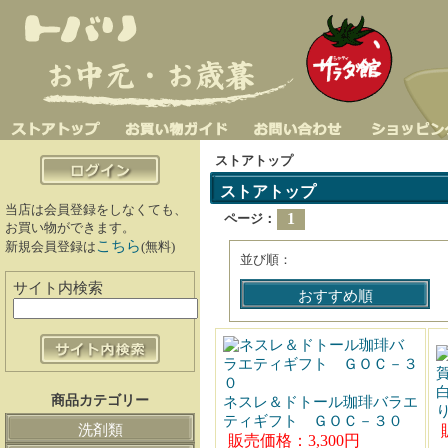
ストアトップ
ストアトップ
当店は会員登録をしなくても、
1
ページ：
お買い物ができます。
こちら
新規会員登録は
(無料)
並び順：
サイト内検索
おすすめ順
商品カテゴリー
ネスレ＆ドトール珈琲バラエ
ティギフト ＧＯＣ－３０
洗剤類
販売価格：3,300円