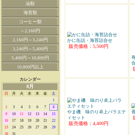
油類
海苔類
コーヒー類
～2,160円
2,160円～3,240円
かに缶詰・海苔詰合せ
販売価格：5,500円
3,240円～5,400円
5,400円～10,800円
10,800円以上
カレンダー
8月
日
月
火
水
木
金
土
1
2
3
4
5
6
7
8
やま磯 味のり卓上バラエテ
9
10
11
12
13
14
15
ィセット
16
17
18
19
20
21
22
販売価格：4,400円
23
24
25
26
27
28
29
30
31