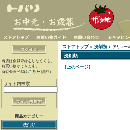
ストアトップ
洗剤類
＞
＞ アリエー
洗剤類
当店は会員登録をしなくても、
お買い物ができます。
上のページ
【
】
こちら
新規会員登録は
(無料)
サイト内検索
商品カテゴリー
洗剤類